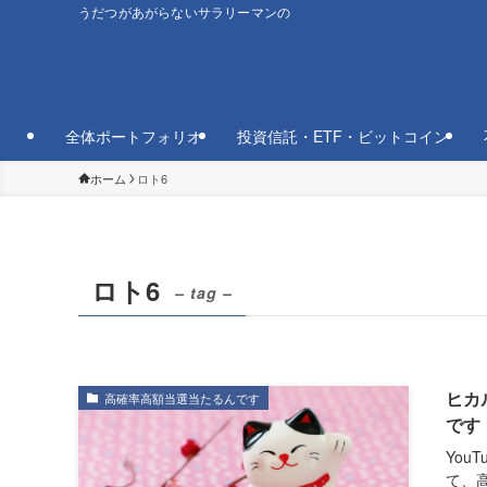
うだつがあがらないサラリーマンの
全体ポートフォリオ
投資信託・ETF・ビットコイン
ホーム
ロト6
ロト6
– tag –
ヒカ
高確率高額当選当たるんです
です
You
て、