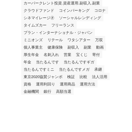
カーパークレント投資.資産運用.副収入.副業
クラウドファンド
コインパーキング
コロナ
シネマイレージ🄬
ソーシャルレンディング
タイムズカー
フリーランス
プラン・インターナショナル・ジャパン
ミニオンズ
リテール
ワタシアター
万双
個人事業主
健康保険
副収入
副業
動画
厚生年金
名刺入れ
営業
宝くじ
寄付
年金
当たるんです
当たるんですギガ
当たるんですミニ
当たるんですメガ
承継
東京2020協賛ジャンボ
検証
比較
法人活用
資格
運用利回り
運用商品
運用方法
金融機関
銀行
高額当選