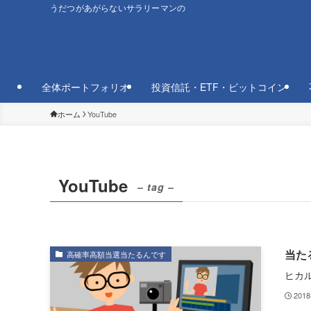
うだつがあがらないサラリーマンの
全体ポートフォリオ
投資信託・ETF・ビットコイン
ホーム
YouTube
YouTube
– tag –
当た
高確率高額当選当たるんです
ヒカ
2018