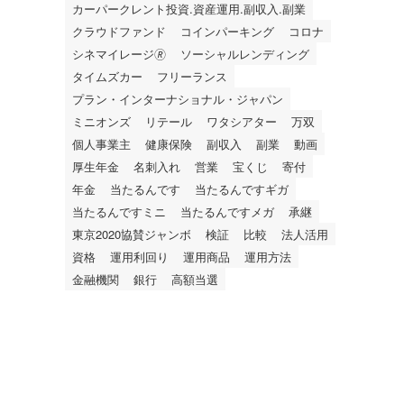
カーパークレント投資.資産運用.副収入.副業
クラウドファンド
コインパーキング
コロナ
シネマイレージ🄬
ソーシャルレンディング
タイムズカー
フリーランス
プラン・インターナショナル・ジャパン
ミニオンズ
リテール
ワタシアター
万双
個人事業主
健康保険
副収入
副業
動画
厚生年金
名刺入れ
営業
宝くじ
寄付
年金
当たるんです
当たるんですギガ
当たるんですミニ
当たるんですメガ
承継
東京2020協賛ジャンボ
検証
比較
法人活用
資格
運用利回り
運用商品
運用方法
金融機関
銀行
高額当選