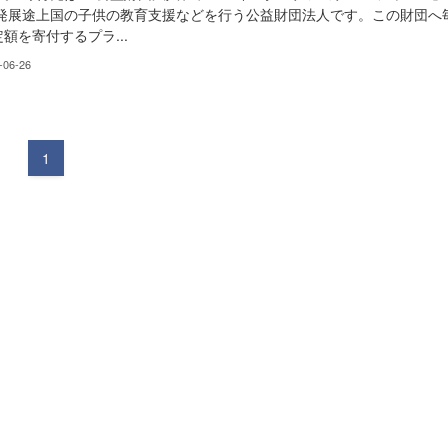
 発展途上国の子供の教育支援などを行う公益財団法人です。この財団へ
額を寄付するプラ...
-06-26
1