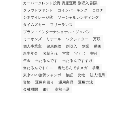
カーパークレント投資.資産運用.副収入.副業
クラウドファンド
コインパーキング
コロナ
シネマイレージ🄬
ソーシャルレンディング
タイムズカー
フリーランス
プラン・インターナショナル・ジャパン
ミニオンズ
リテール
ワタシアター
万双
個人事業主
健康保険
副収入
副業
動画
厚生年金
名刺入れ
営業
宝くじ
寄付
年金
当たるんです
当たるんですギガ
当たるんですミニ
当たるんですメガ
承継
東京2020協賛ジャンボ
検証
比較
法人活用
資格
運用利回り
運用商品
運用方法
金融機関
銀行
高額当選