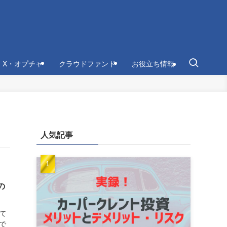
・X・オプチャ
クラウドファンド
お役立ち情報
人気記事
の
けて
で