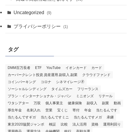
Uncategorized
(9)
プライバシーポリシー
(1)
タグ
DMM百万長者
ETF
YouTube
イオンカード
カード
カーパークレント投資.資産運用.副収入.副業
クラウドファンド
コインパーキング
コロナ
シネマイレージ🄬
ソーシャルレンディング
タイムズカー
フリーランス
プラン・インターナショナル・ジャパン
ミニオンズ
リテール
ワタシアター
万双
個人事業主
健康保険
副収入
副業
動画
厚生年金
名刺入れ
営業
宝くじ
寄付
年金
当たるんです
当たるんですギガ
当たるんですミニ
当たるんですメガ
承継
東京2020協賛ジャンボ
検証
比較
法人活用
資格
運用利回り
運用商品
運用方法
金融機関
銀行
高額当選