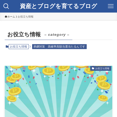
資産とブログを育てるブログ
ホーム
お役立ち情報
お役立ち情報
– category –
お役立ち情報
承継対策
高確率高額当選当たるんです
お役立ち情報