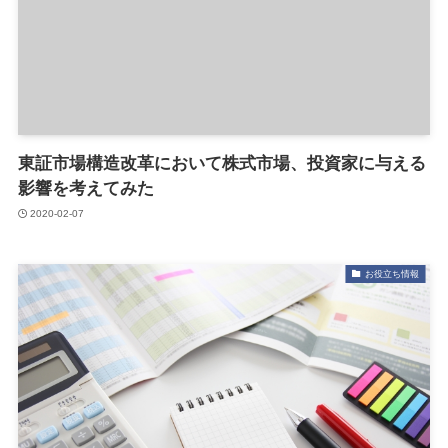
東証市場構造改革において株式市場、投資家に与える
影響を考えてみた
2020-02-07
お役立ち情報