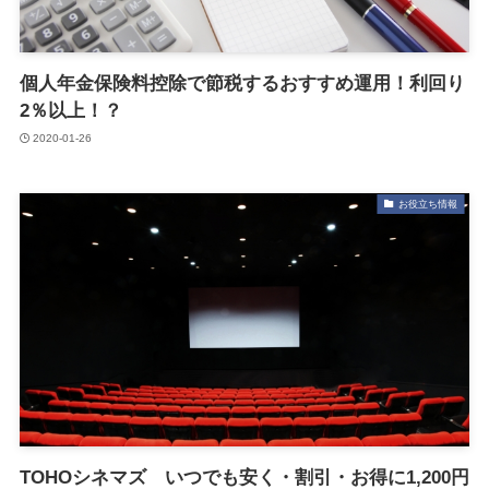
個人年金保険料控除で節税するおすすめ運用！利回り
2％以上！？
2020-01-26
お役立ち情報
TOHOシネマズ いつでも安く・割引・お得に1,200円