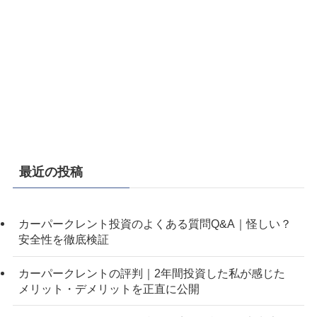
最近の投稿
カーパークレント投資のよくある質問Q&A｜怪しい？
安全性を徹底検証
カーパークレントの評判｜2年間投資した私が感じた
メリット・デメリットを正直に公開