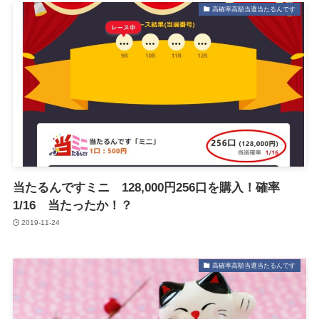
高確率高額当選当たるんです
当たるんですミニ 128,000円256口を購入！確率
1/16 当たったか！？
2019-11-24
高確率高額当選当たるんです