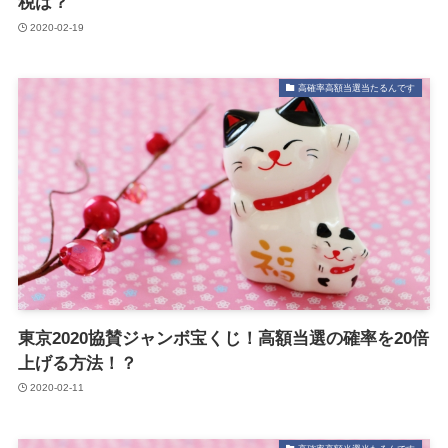
税は？
2020-02-19
高確率高額当選当たるんです
東京2020協賛ジャンボ宝くじ！高額当選の確率を20倍
上げる方法！？
2020-02-11