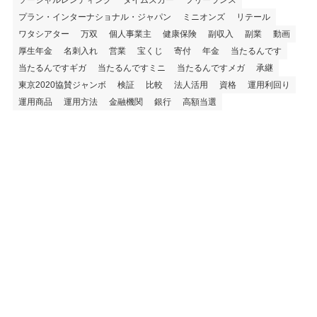
ソーシャルレンディング
タイムズカー
フリーランス
プラン・インターナショナル・ジャパン
ミニオンズ
リテール
ワタシアター
万双
個人事業主
健康保険
副収入
副業
動画
厚生年金
名刺入れ
営業
宝くじ
寄付
年金
当たるんです
当たるんですギガ
当たるんですミニ
当たるんですメガ
承継
東京2020協賛ジャンボ
検証
比較
法人活用
資格
運用利回り
運用商品
運用方法
金融機関
銀行
高額当選