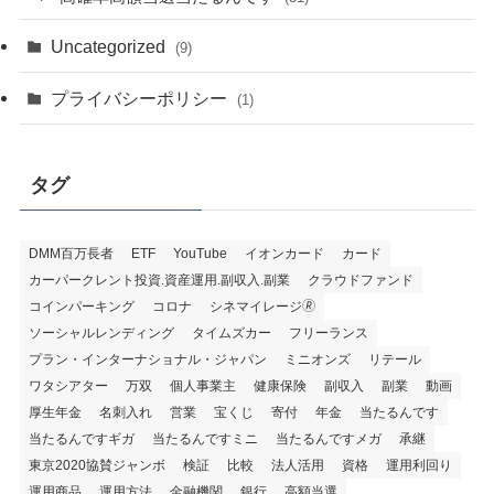
Uncategorized
(9)
プライバシーポリシー
(1)
タグ
DMM百万長者
ETF
YouTube
イオンカード
カード
カーパークレント投資.資産運用.副収入.副業
クラウドファンド
コインパーキング
コロナ
シネマイレージ🄬
ソーシャルレンディング
タイムズカー
フリーランス
プラン・インターナショナル・ジャパン
ミニオンズ
リテール
ワタシアター
万双
個人事業主
健康保険
副収入
副業
動画
厚生年金
名刺入れ
営業
宝くじ
寄付
年金
当たるんです
当たるんですギガ
当たるんですミニ
当たるんですメガ
承継
東京2020協賛ジャンボ
検証
比較
法人活用
資格
運用利回り
運用商品
運用方法
金融機関
銀行
高額当選