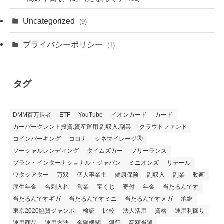
Uncategorized
(9)
プライバシーポリシー
(1)
タグ
DMM百万長者
ETF
YouTube
イオンカード
カード
カーパークレント投資.資産運用.副収入.副業
クラウドファンド
コインパーキング
コロナ
シネマイレージ🄬
ソーシャルレンディング
タイムズカー
フリーランス
プラン・インターナショナル・ジャパン
ミニオンズ
リテール
ワタシアター
万双
個人事業主
健康保険
副収入
副業
動画
厚生年金
名刺入れ
営業
宝くじ
寄付
年金
当たるんです
当たるんですギガ
当たるんですミニ
当たるんですメガ
承継
東京2020協賛ジャンボ
検証
比較
法人活用
資格
運用利回り
運用商品
運用方法
金融機関
銀行
高額当選