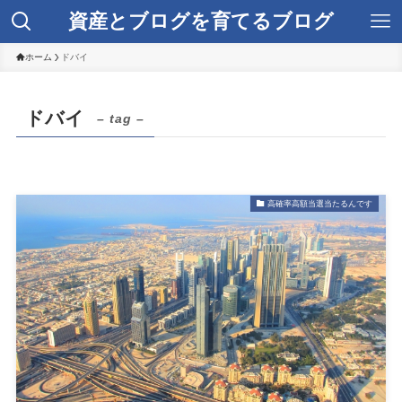
資産とブログを育てるブログ
ホーム
ドバイ
ドバイ
– tag –
高確率高額当選当たるんです