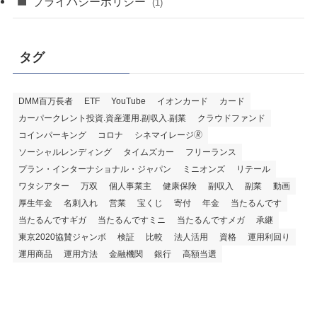
プライバシーポリシー
(1)
タグ
DMM百万長者
ETF
YouTube
イオンカード
カード
カーパークレント投資.資産運用.副収入.副業
クラウドファンド
コインパーキング
コロナ
シネマイレージ🄬
ソーシャルレンディング
タイムズカー
フリーランス
プラン・インターナショナル・ジャパン
ミニオンズ
リテール
ワタシアター
万双
個人事業主
健康保険
副収入
副業
動画
厚生年金
名刺入れ
営業
宝くじ
寄付
年金
当たるんです
当たるんですギガ
当たるんですミニ
当たるんですメガ
承継
東京2020協賛ジャンボ
検証
比較
法人活用
資格
運用利回り
運用商品
運用方法
金融機関
銀行
高額当選