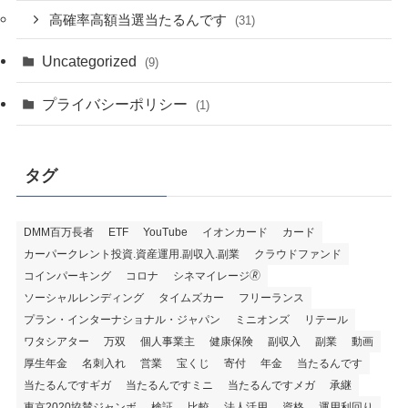
高確率高額当選当たるんです
(31)
Uncategorized
(9)
プライバシーポリシー
(1)
タグ
DMM百万長者
ETF
YouTube
イオンカード
カード
カーパークレント投資.資産運用.副収入.副業
クラウドファンド
コインパーキング
コロナ
シネマイレージ🄬
ソーシャルレンディング
タイムズカー
フリーランス
プラン・インターナショナル・ジャパン
ミニオンズ
リテール
ワタシアター
万双
個人事業主
健康保険
副収入
副業
動画
厚生年金
名刺入れ
営業
宝くじ
寄付
年金
当たるんです
当たるんですギガ
当たるんですミニ
当たるんですメガ
承継
東京2020協賛ジャンボ
検証
比較
法人活用
資格
運用利回り