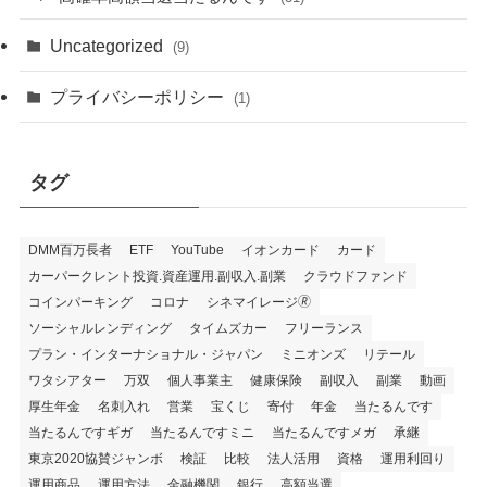
Uncategorized
(9)
プライバシーポリシー
(1)
タグ
DMM百万長者
ETF
YouTube
イオンカード
カード
カーパークレント投資.資産運用.副収入.副業
クラウドファンド
コインパーキング
コロナ
シネマイレージ🄬
ソーシャルレンディング
タイムズカー
フリーランス
プラン・インターナショナル・ジャパン
ミニオンズ
リテール
ワタシアター
万双
個人事業主
健康保険
副収入
副業
動画
厚生年金
名刺入れ
営業
宝くじ
寄付
年金
当たるんです
当たるんですギガ
当たるんですミニ
当たるんですメガ
承継
東京2020協賛ジャンボ
検証
比較
法人活用
資格
運用利回り
運用商品
運用方法
金融機関
銀行
高額当選