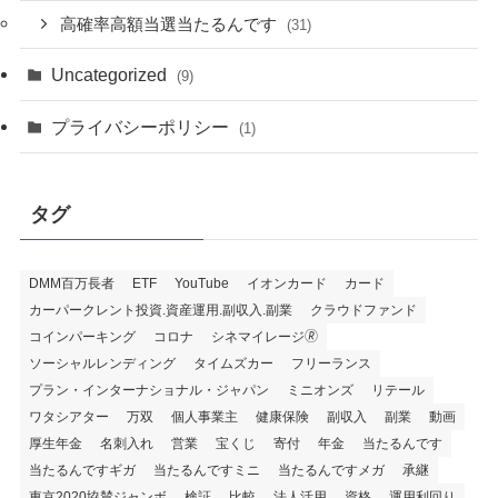
高確率高額当選当たるんです
(31)
Uncategorized
(9)
プライバシーポリシー
(1)
タグ
DMM百万長者
ETF
YouTube
イオンカード
カード
カーパークレント投資.資産運用.副収入.副業
クラウドファンド
コインパーキング
コロナ
シネマイレージ🄬
ソーシャルレンディング
タイムズカー
フリーランス
プラン・インターナショナル・ジャパン
ミニオンズ
リテール
ワタシアター
万双
個人事業主
健康保険
副収入
副業
動画
厚生年金
名刺入れ
営業
宝くじ
寄付
年金
当たるんです
当たるんですギガ
当たるんですミニ
当たるんですメガ
承継
東京2020協賛ジャンボ
検証
比較
法人活用
資格
運用利回り