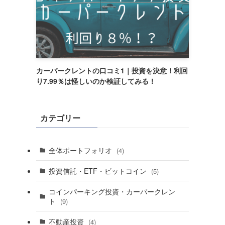
カーパークレントの口コミ1｜投資を決意！利回
り7.99％は怪しいのか検証してみる！
カテゴリー
全体ポートフォリオ
(4)
投資信託・ETF・ビットコイン
(5)
コインパーキング投資・カーパークレン
ト
(9)
不動産投資
(4)