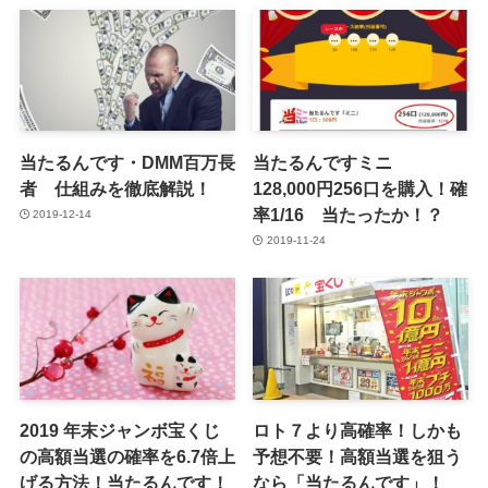
当たるんです・DMM百万長
当たるんですミニ
者 仕組みを徹底解説！
128,000円256口を購入！確
率1/16 当たったか！？
2019-12-14
2019-11-24
2019 年末ジャンボ宝くじ
ロト７より高確率！しかも
の高額当選の確率を6.7倍上
予想不要！高額当選を狙う
げる方法！当たるんです！
なら「当たるんです」！