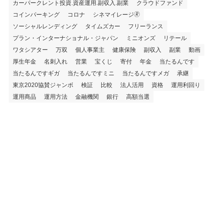
カーパークレント投資.資産運用.副収入.副業
クラウドファンド
コインパーキング
コロナ
シネマイレージ🄬
ソーシャルレンディング
タイムズカー
フリーランス
プラン・インターナショナル・ジャパン
ミニオンズ
リテール
ワタシアター
万双
個人事業主
健康保険
副収入
副業
動画
厚生年金
名刺入れ
営業
宝くじ
寄付
年金
当たるんです
当たるんですギガ
当たるんですミニ
当たるんですメガ
承継
東京2020協賛ジャンボ
検証
比較
法人活用
資格
運用利回り
運用商品
運用方法
金融機関
銀行
高額当選