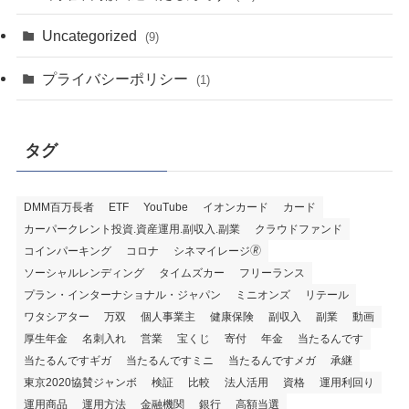
Uncategorized
(9)
プライバシーポリシー
(1)
タグ
DMM百万長者
ETF
YouTube
イオンカード
カード
カーパークレント投資.資産運用.副収入.副業
クラウドファンド
コインパーキング
コロナ
シネマイレージ🄬
ソーシャルレンディング
タイムズカー
フリーランス
プラン・インターナショナル・ジャパン
ミニオンズ
リテール
ワタシアター
万双
個人事業主
健康保険
副収入
副業
動画
厚生年金
名刺入れ
営業
宝くじ
寄付
年金
当たるんです
当たるんですギガ
当たるんですミニ
当たるんですメガ
承継
東京2020協賛ジャンボ
検証
比較
法人活用
資格
運用利回り
運用商品
運用方法
金融機関
銀行
高額当選