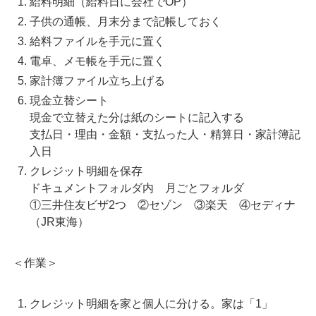
給料明細（給料日に会社でOP）
子供の通帳、月末分まで記帳しておく
給料ファイルを手元に置く
電卓、メモ帳を手元に置く
家計簿ファイル立ち上げる
現金立替シート
現金で立替えた分は紙のシートに記入する
支払日・理由・金額・支払った人・精算日・家計簿記
入日
クレジット明細を保存
ドキュメントフォルダ内 月ごとフォルダ
①三井住友ビザ2つ ②セゾン ③楽天 ④セディナ
（JR東海）
＜作業＞
クレジット明細を家と個人に分ける。家は「1」