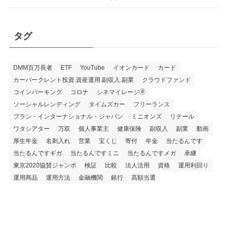
タグ
DMM百万長者
ETF
YouTube
イオンカード
カード
カーパークレント投資.資産運用.副収入.副業
クラウドファンド
コインパーキング
コロナ
シネマイレージ🄬
ソーシャルレンディング
タイムズカー
フリーランス
プラン・インターナショナル・ジャパン
ミニオンズ
リテール
ワタシアター
万双
個人事業主
健康保険
副収入
副業
動画
厚生年金
名刺入れ
営業
宝くじ
寄付
年金
当たるんです
当たるんですギガ
当たるんですミニ
当たるんですメガ
承継
東京2020協賛ジャンボ
検証
比較
法人活用
資格
運用利回り
運用商品
運用方法
金融機関
銀行
高額当選